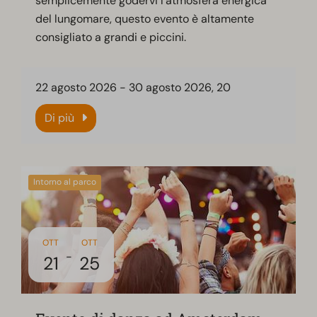
semplicemente godervi l'atmosfera energica
del lungomare, questo evento è altamente
consigliato a grandi e piccini.
22 agosto 2026
-
30 agosto 2026
, 20
Di più
Intorno al parco
OTT
OTT
-
21
25