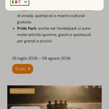
IT
Festival e concerti:
Da Museumplein a
Piazza Dam, in tutta la città troverete feste
di strada, spettacoli e mostre culturali
gratuite.
Pride Park:
anche nel Vondelpark ci sono
molte attività sportive, giochi e spettacoli
per grandi e piccini.
25 luglio 2026
-
08 agosto 2026
Di più
Intorno al parco