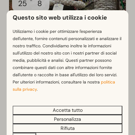
-
25
8
Questo sito web utilizza i cookie
Orgoglio mondiale
Utilizziamo i cookie per ottimizzare l'esperienza
Quest'estate Amsterdam sarà il cuore pulsante
dell'utente, fornire contenuti personalizzati e analizzare il
del mondo. Dal
25 luglio all'8 agosto 2026
, il
nostro traffico. Condividiamo inoltre le informazioni
WorldPride si terrà in città. Si tratta di
sull'utilizzo del nostro sito con i nostri partner di social
un'edizione speciale del famoso Pride, in cui
media, pubblicità e analisi. Questi partner possono
combinare questi dati con altre informazioni fornite
visitatori provenienti da ogni angolo del mondo
dall'utente o raccolte in base all'utilizzo dei loro servizi.
si riuniscono per celebrare la libertà, la
Per ulteriori informazioni, consultare la nostra
politica
diversità e l'amore.
sulla privacy
.
Cosa aspettarsi.
La leggendaria Canal Parade:
sabato 1°
Accetta tutto
agosto, le barche più colorate attraversano i
Personalizza
canali di Amsterdam. Uno spettacolo da
Rifiuta
vedere una volta nella vita!