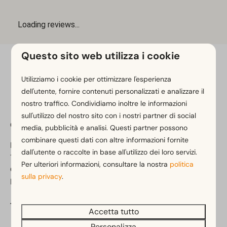
Questo sito web utilizza i cookie
Paga in sicurezza
Utilizziamo i cookie per ottimizzare l'esperienza
dell'utente, fornire contenuti personalizzati e analizzare il
nostro traffico. Condividiamo inoltre le informazioni
sull'utilizzo del nostro sito con i nostri partner di social
Campeggio Het Amsterdamse Bos
media, pubblicità e analisi. Questi partner possono
combinare questi dati con altre informazioni fornite
Kleine Noorddijk 1
dall'utente o raccolte in base all'utilizzo dei loro servizi.
1187 NZ Amstelveen
Per ulteriori informazioni, consultare la nostra
politica
Olanda Settentrionale
sulla privacy
.
Paesi Bassi
Telefono:
+31 (0)88 070 8420
Accetta tutto
Personalizza