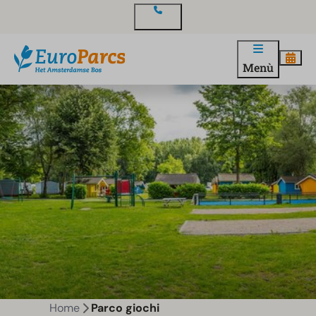
Contatto
Menù
Home
Parco giochi