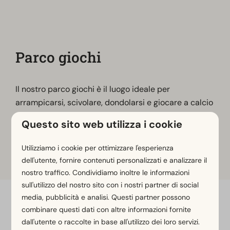
Parco giochi
Il nostro parco giochi è il luogo ideale per
arrampicarsi, scivolare, dondolarsi e giocare a calcio
con gli amici e la famiglia!
Questo sito web utilizza i cookie
Venite a giocare, a ridere e a divertirvi nel parco
giochi del parco vacanze, dove potrete bruciare
Utilizziamo i cookie per ottimizzare l'esperienza
tutte le vostre energie.
dell'utente, fornire contenuti personalizzati e analizzare il
nostro traffico. Condividiamo inoltre le informazioni
sull'utilizzo del nostro sito con i nostri partner di social
media, pubblicità e analisi. Questi partner possono
Paga in sicurezza
combinare questi dati con altre informazioni fornite
dall'utente o raccolte in base all'utilizzo dei loro servizi.