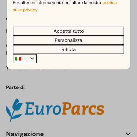
Per ulteriori informazioni, consultare la nostra
politica
sulla privacy
.
Campeggio Het Amsterdamse Bos
Accetta tutto
Kleine Noorddijk 1
1187 NZ Amstelveen
Personalizza
Olanda Settentrionale
Rifiuta
Paesi Bassi
IT
Telefono:
+31 (0)88 070 8420
Parte di:
Navigazione