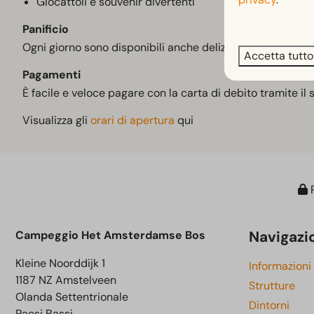
Giocattoli e souvenir divertenti
Panificio
Ogni giorno sono disponibili anche deliziosi panini fresch
Accetta tutto
Pagamenti
È facile e veloce pagare con la carta di debito tramite il 
Visualizza gli
orari di apertura
qui
P
Navigazi
Campeggio Het Amsterdamse Bos
Kleine Noorddijk 1
Informazioni
1187 NZ Amstelveen
Strutture
Olanda Settentrionale
Dintorni
Paesi Bassi