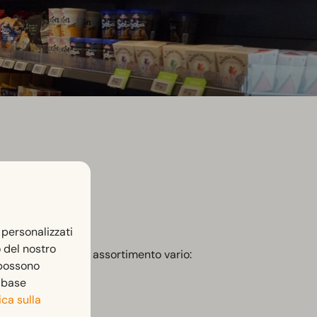
 personalizzati
o del nostro
on, qui troverete un assortimento vario:
 possono
n base
ica sulla