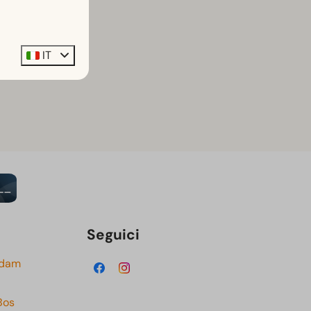
IT
Seguici
rdam
Bos