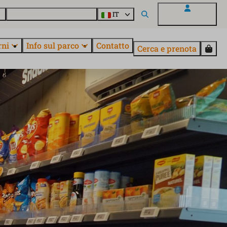
o
Informazioni su EuroParcs
IT
Il mio EuroParcs
rni
Info sul parco
Contatto
Cerca e prenota