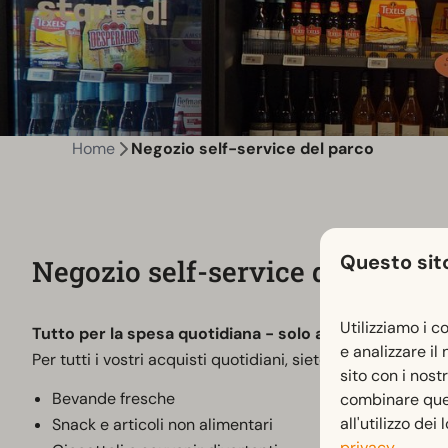
Home
Negozio self-service del parco
Questo sito
Negozio self-service del parco
Utilizziamo i c
Tutto per la spesa quotidiana - solo al parco!
e analizzare il
Per tutti i vostri acquisti quotidiani, siete i benvenuti ne
sito con i nost
Bevande fresche
combinare quest
all'utilizzo dei
Snack e articoli non alimentari
privacy
.