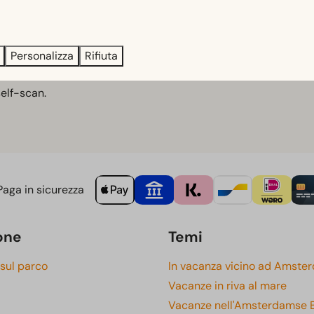
i. In bassa stagione sono disponibili su ordinazione.
Personalizza
Rifiuta
self-scan.
aga in sicurezza
one
Temi
 sul parco
In vacanza vicino ad Amste
Vacanze in riva al mare
Vacanze nell'Amsterdamse 