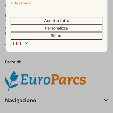
sulla privacy
.
Campeggio Het Amsterdamse Bos
Kleine Noorddijk 1
Accetta tutto
1187 NZ Amstelveen
Olanda Settentrionale
Personalizza
Paesi Bassi
Rifiuta
IT
Telefono:
+31 (0)88 070 8420
Parte di:
Navigazione