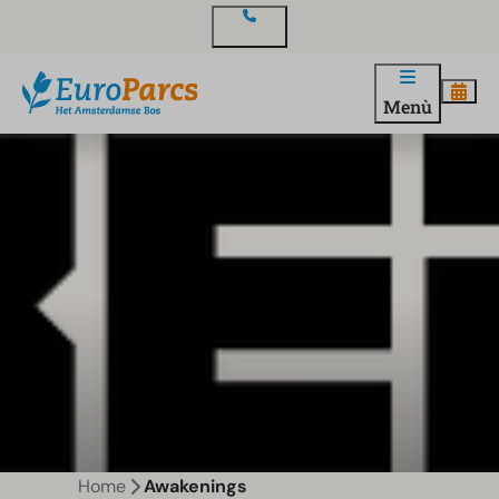
Contatto
Menù
Home
Awakenings