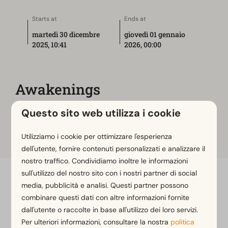
Starts at
Ends at
martedì 30 dicembre
giovedì 01 gennaio
2025, 10:41
2026, 00:00
Awakenings
Enjoy various Awakenings parties at the nearby
Questo sito web utilizza i cookie
Sugarfactory from 30th of December till 1th of
January.
Utilizziamo i cookie per ottimizzare l'esperienza
dell'utente, fornire contenuti personalizzati e analizzare il
nostro traffico. Condividiamo inoltre le informazioni
sull'utilizzo del nostro sito con i nostri partner di social
Paga in sicurezza
media, pubblicità e analisi. Questi partner possono
combinare questi dati con altre informazioni fornite
dall'utente o raccolte in base all'utilizzo dei loro servizi.
Per ulteriori informazioni, consultare la nostra
politica