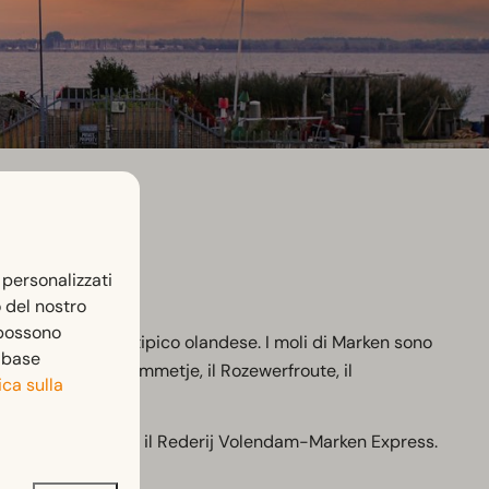
 personalizzati
o del nostro
 possono
un ambiente archetipico olandese. I moli di Marken sono
n base
rete il Kerkbuurt-ommetje, il Rozewerfroute, il
ica sulla
ul Markermeer con il Rederij Volendam-Marken Express.