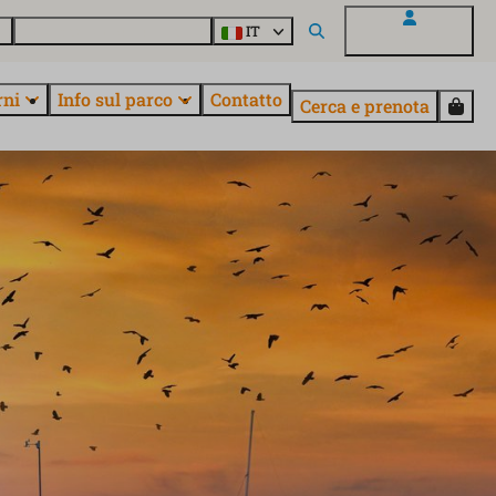
o
Informazioni su EuroParcs
IT
Il mio EuroParcs
rni
Info sul parco
Contatto
Cerca e prenota