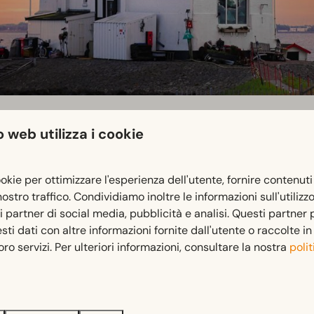
 web utilizza i cookie
ookie per ottimizzare l'esperienza dell'utente, fornire contenuti
 nostro traffico. Condividiamo inoltre le informazioni sull'utilizz
ri partner di social media, pubblicità e analisi. Questi partner
ma. A Marken si respira l'autentica atmosfera di un tempo, in 
i dati con altre informazioni fornite dall'utente o raccolte i
i questo luogo, è d'obbligo una passeggiata lungo i moli. Percor
 loro servizi. Per ulteriori informazioni, consultare la nostra
polit
ieri di Marken. Benvenuti a Mèreke, come dicono i locali!
n in costume tradizionale o navigate da Marken a Volendam s