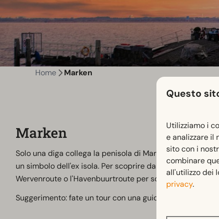
Home
Marken
Questo sito
Utilizziamo i c
Marken
e analizzare il
sito con i nost
Solo una diga collega la penisola di Marken alla terrafer
combinare quest
un simbolo dell'ex isola. Per scoprire da soli il fascino d
all'utilizzo dei
Wervenroute o l'Havenbuurtroute per scoprire tutti i cant
privacy
.
Suggerimento: fate un tour con una guida di Rond Marke