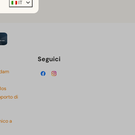
IT
Seguici
rdam
Bos
oporto di
mico a