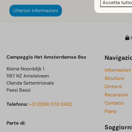
Accetta tutto
Ulteriori informazioni
P
Navigazi
Campeggio Het Amsterdamse Bos
Kleine Noorddijk 1
Informazioni
1187 NZ Amstelveen
Strutture
Olanda Settentrionale
Dintorni
Paesi Bassi
Recensioni
Contatto
Telefono:
+31 (0)88 070 8420
Piano
Parte di:
Soggiorn