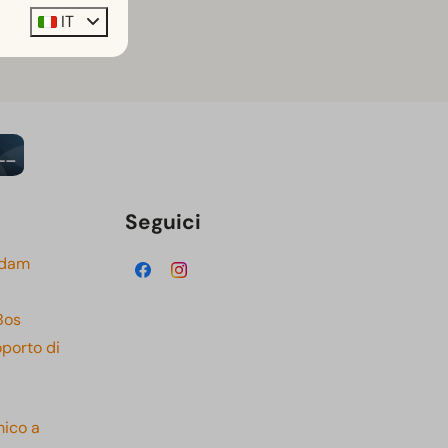
IT
Seguici
rdam
Bos
oporto di
mico a