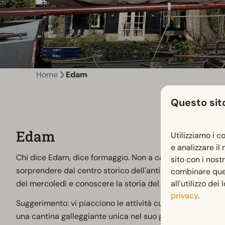
Home
Edam
Questo sito
Edam
Utilizziamo i c
e analizzare il
Chi dice Edam, dice formaggio. Non a caso, i formaggi sfer
sito con i nost
sorprendere dal centro storico dell'antica città dello Zui
combinare quest
all'utilizzo dei
del mercoledì e conoscere la storia del formaggio di Ed
privacy
.
Suggerimento: vi piacciono le attività culturali? Allora 
una cantina galleggiante unica nel suo genere.