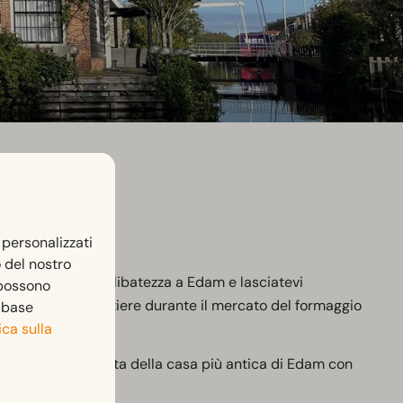
 personalizzati
o del nostro
igini di questa prelibatezza a Edam e lasciatevi
 possono
ersona l'antico mestiere durante il mercato del formaggio
n base
ica sulla
pmanshuys". Si tratta della casa più antica di Edam con