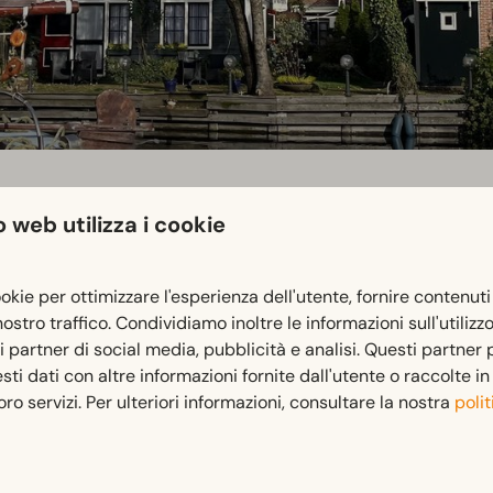
 web utilizza i cookie
ookie per ottimizzare l'esperienza dell'utente, fornire contenuti
 nostro traffico. Condividiamo inoltre le informazioni sull'utilizz
ici sono conosciuti in tutto il mondo da secoli. Scoprite le or
ri partner di social media, pubblicità e analisi. Questi partner
derzee. Nei mesi di luglio e agosto, potrete vivere in prima p
i dati con altre informazioni fornite dall'utente o raccolte i
 loro servizi. Per ulteriori informazioni, consultare la nostra
polit
am al Kaaswaag o al museo La storia del formaggio di Edam.
visitate il museo di Edam, una delle due sedi è la "Steenen Coo