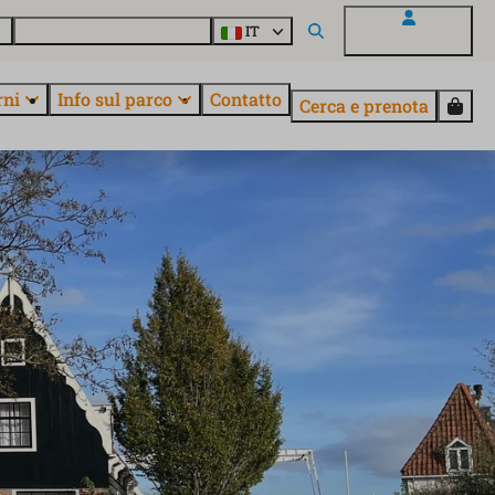
o
Informazioni su EuroParcs
IT
Il mio EuroParcs
rni
Info sul parco
Contatto
Cerca e prenota