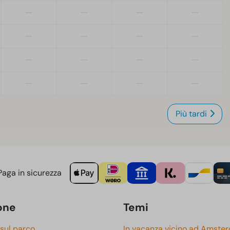
—
—
—
—
—
—
—
—
—
—
—
—
—
—
—
—
Più tardi
aga in sicurezza
one
Temi
 sul parco
In vacanza vicino ad Amste