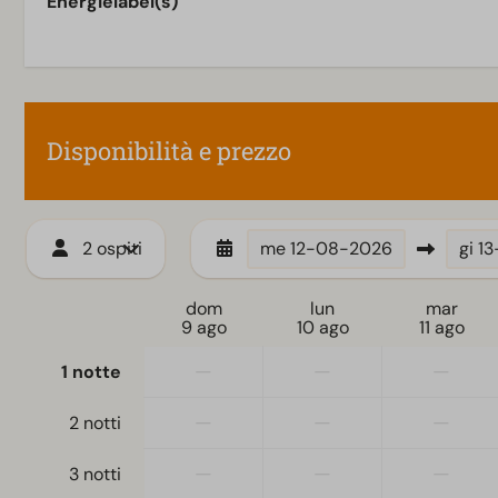
Energielabel(s)
Piano terra
TV a schermo p
Fasi della sistemazione
Disponibilità e prezzo
2 ospiti
me
12-08-2026
gi
1
dom
lun
mar
9 ago
10 ago
11 ago
—
—
—
1 notte
—
—
—
2 notti
—
—
—
3 notti