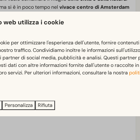
 ma si è in poco tempo nel
vivace centro di Amsterdam
he come i
canali di
Amsterdam e molti eventi. Durante il
 web utilizza i cookie
 da offrire, mentre la sera tornate alla tranquillità del
er le auto,
Europarcs het Amsterdamse Bos vi
ookie per ottimizzare l'esperienza dell'utente, fornire contenuti
.
 nostro traffico. Condividiamo inoltre le informazioni sull'utilizz
ri partner di social media, pubblicità e analisi. Questi partner
albergo e alloggi, che lo rendono perfetto per un
i dati con altre informazioni fornite dall'utente o raccolte i
 loro servizi. Per ulteriori informazioni, consultare la nostra
polit
 e in estate i
food truck
offrono un'ulteriore comodità.
n soggiorno nella natura, qui potrete sperimentare il
Personalizza
Rifiuta