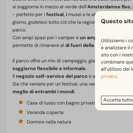
si soggiorna in mezzo al verde dell'
Amsterdamse Bos
,
- perfetto per i
festival, i
musei e le attrazioni turistic
Questo sito
giorno, godetevi tutto ciò che la regione di Amsterdam ha
parco.
Con ampi spazi per i camper e
un ampio parcheggio p
Utilizziamo i c
permette di rimanere al
di fuori della zona ambientale
e analizzare il
sito con i nost
Il parco offre un mix di campeggio, glamping, camere d'
combinare quest
soggiorno flessibile e informale.
all'utilizzo dei
privacy
.
Il
negozio self-service del parco
è aperto tutto l'anno
Sia che veniate per un festival, una vacanza in città o u
meglio di entrambi i mondi
.
Accetta tutto
Casa di lusso con bagno privato
Veranda coperta
Dormire nella natura