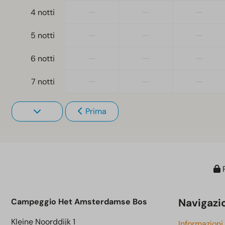
—
—
—
4 notti
—
—
—
5 notti
—
—
—
6 notti
—
—
—
7 notti
Prima
P
Navigazi
Campeggio Het Amsterdamse Bos
Kleine Noorddijk 1
Informazioni