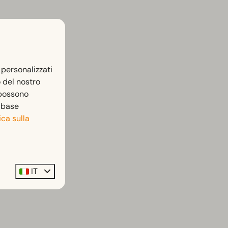
 personalizzati
o del nostro
 possono
n base
ica sulla
IT