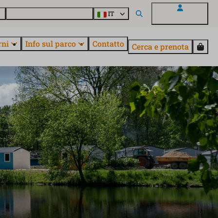
o
Informazioni su EuroParcs
IT
Il mio EuroParcs
rni
Info sul parco
Contatto
Cerca e prenota