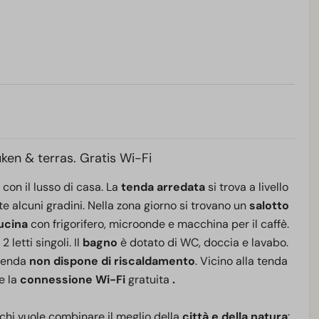
en & terras. Gratis Wi-Fi
 con il lusso di casa. La
tenda arredata
si trova a livello
te alcuni gradini. Nella zona giorno si trovano un
salotto
ucina
con frigorifero, microonde e macchina per il caffè.
2 letti singoli. Il
bagno
è dotato di WC, doccia e lavabo.
 tenda
non dispone di riscaldamento
. Vicino alla tenda
re la
connessione Wi-Fi
gratuita
.
chi vuole combinare il meglio della
città e della natura
: