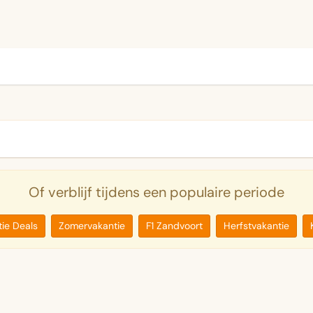
Of verblijf tijdens een populaire periode
ie Deals
Zomervakantie
F1 Zandvoort
Herfstvakantie