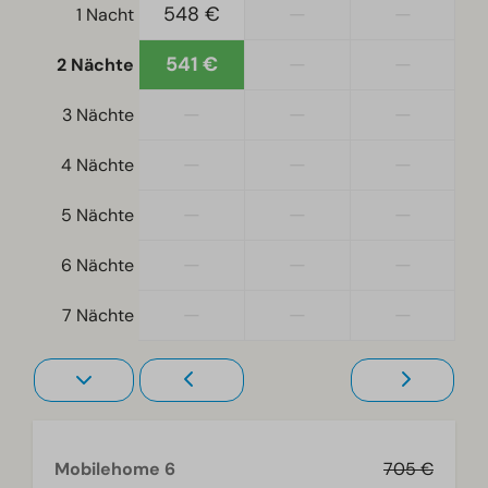
Schlafzimmer unten: 3
548 €
—
—
1 Nacht
Etagenbet(ten): 2
541 €
—
—
2 Nächte
Zugänglichkeit
—
—
—
3 Nächte
Ebenerdig
Treppenstufen zur Unterkunft
—
—
—
4 Nächte
Wohnzimmer
—
—
—
5 Nächte
Fernseher
—
—
—
6 Nächte
—
—
—
7 Nächte
Mobilehome 6
705 €