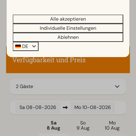
Terrasse
Garten
Energielabel(s)
Alle akzeptieren
Gartenmöbel
Individuelle Einstellungen
Küche
Ablehnen
DE
Einbauküche
Kühlschrank ohne Gefrierfach
Verfügbarkeit und Preis
Kaffeemaschine
Wasserkocher
Standort
2 Gäste
Freistehend
Sa
08-08-2026
Mo
10-08-2026
Schlafzimmer
Einzelbetten: 2
Sa
So
Mo
8 Aug
9 Aug
10 Aug
Einzelbettdecken und Kissen