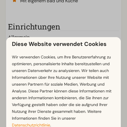
Mit eigenem Bad und Küche
Einrichtungen
Allgemein
Diese Website verwendet Cookies
WLAN (gratis)
Zentraler Parkplatz
Wir verwenden Cookies, um Ihre Benutzererfahrung zu
Kein Feuerwerk erlaubt
optimieren, personalisierte Inhalte bereitzustellen und
unseren Datenverkehr zu analysieren. Wir teilen auch
Badezimmer
Informationen über Ihre Nutzung unserer Website mit
unseren Partnern für soziale Medien, Werbung und
Badezimmer unten: 1
Analyse. Diese Partner können diese Informationen mit
Dusche
Zeig mehr ↓
anderen Informationen kombinieren, die Sie ihnen zur
Toiletten im Badezimmer: 1
Verfügung gestellt haben oder die sie aufgrund Ihrer
Nutzung ihrer Dienste gesammelt haben. Weitere
Außenbereich
Informationen finden Sie in unserer
Sonnenschirm
Datenschutzrichtlinie
.