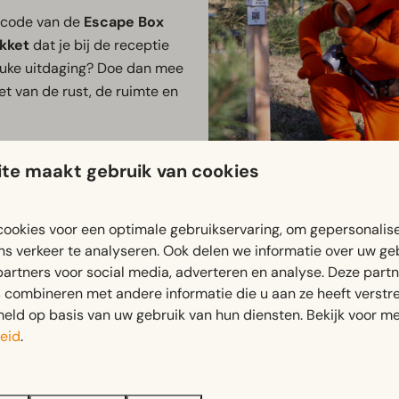
e code van de
Escape Box
kket
dat je bij de receptie
 leuke uitdaging? Doe dan mee
et van de rust, de ruimte en
n prachtige
te maakt gebruik van cookies
sroute door de omgeving, of
uurt.
ookies voor een optimale gebruikservaring, om gepersonalis
ns verkeer te analyseren. Ook delen we informatie over uw ge
partners voor social media, adverteren en analyse. Deze part
combineren met andere informatie die u aan ze heeft verstrek
ld op basis van uw gebruik van hun diensten. Bekijk voor me
eid
.
Yuki
Heb je Yuki al ontmoet? Hij i