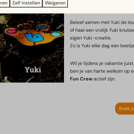
eren
Zelf instellen
Weigeren
naar nieuwe avonturen en nieu
aanwezig is, hoef je hem zeke
Beleef samen met Yuki de le
of haal een vrolijk Yuki knuts
eigen Yuki-creatie.
Zo is Yuki elke dag een beetj
Wil je tijdens je vakantie j
ben je van harte welkom op 
Fun Crew
actief zijn.
Boek jo