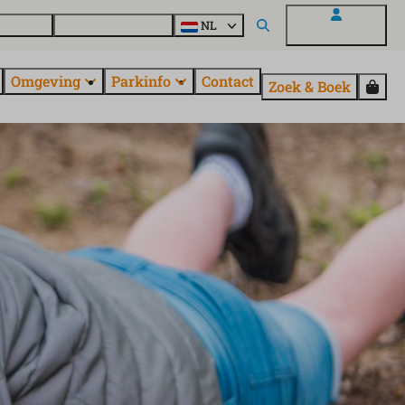
uroParcs
Ontdek alle parken
NL
Mijn EuroParcs
Omgeving
Parkinfo
Contact
Zoek & Boek