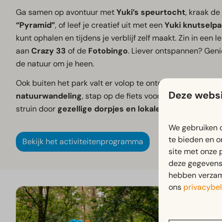
Ga samen op avontuur met
Yuki’s speurtocht
, kraak d
“Pyramid”
, of leef je creatief uit met een
Yuki knutselpa
kunt ophalen en tijdens je verblijf zelf maakt. Zin in een
aan
Crazy 33
of de
Fotobingo
. Liever ontspannen? Geni
de natuur om je heen.
Ook buiten het park valt er volop te ontdekken: maak ee
Deze websi
natuurwandeling
, stap op de fiets voor een ontdekking
struin door
gezellige dorpjes en lokale markten
in de b
We gebruiken c
te bieden en o
Bekijk het activiteitenprogramma
site met onze 
deze gegevens 
hebben verzame
ons
privacybel