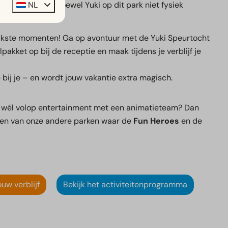
NL
we vriendjes. Hoewel Yuki op dit park niet fysiek
r niet te missen!
ukste momenten! Ga op avontuur met de Yuki Speurtocht
elpakket op bij de receptie en maak tijdens je verblijf je
e bij je – en wordt jouw vakantie extra magisch.
uist wél volop entertainment met een animatieteam? Dan
een van onze andere parken waar de
Fun Heroes
en de
uw verblijf
Bekijk het activiteitenprogramma