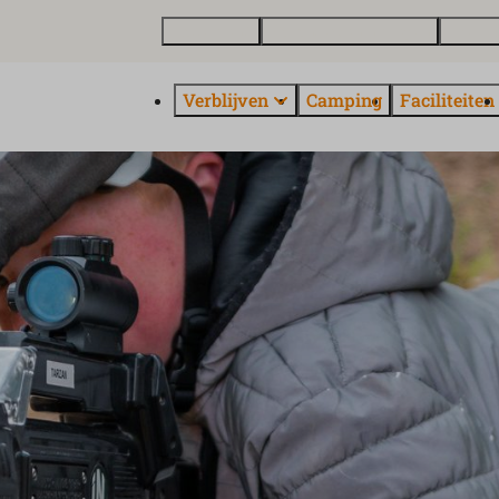
Plattegrond
Vakantiewoning kopen
Over E
Verblijven
Camping
Faciliteiten