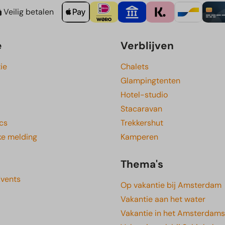
Veilig betalen
e
Verblijven
ie
Chalets
Glampingtenten
Hotel-studio
Stacaravan
cs
Trekkershut
ke melding
Kamperen
Thema's
Events
Op vakantie bij Amsterdam
Vakantie aan het water
Vakantie in het Amsterdams