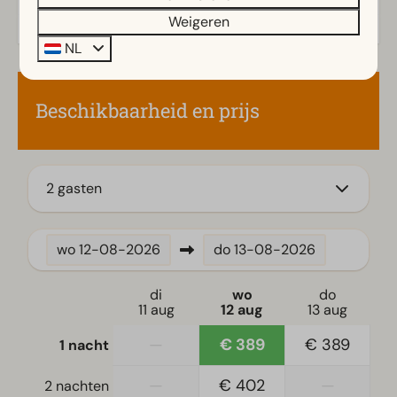
Veranda
Weigeren
NL
Keuken
Inductiekookplaat
Beschikbaarheid en prijs
Koelkast
Koffiezetapparaat
Waterkoker
2 gasten
Ligging
Vrijstaand
wo
12-08-2026
do
13-08-2026
Slaapkamer
di
wo
do
11 aug
12 aug
13 aug
Eenpersoonsbed(den): 4
Eenpersoonsdekbedden en kussens
—
€ 389
€ 389
1 nacht
Slaapkamer(s) beneden: 2
—
€ 402
—
2 nachten