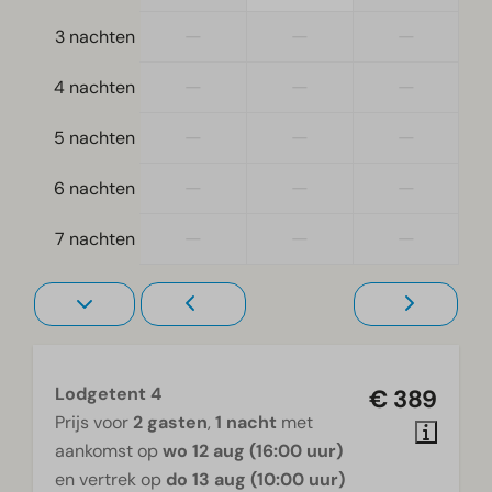
Toegankelijkheid
—
—
—
3 nachten
Gelijkvloers
Traptrede(n) naar accommodatie
—
—
—
4 nachten
Woonkamer
—
—
—
5 nachten
Televisie
—
—
—
6 nachten
—
—
—
7 nachten
Lodgetent 4
€ 389
Prijs voor
2 gasten
,
1 nacht
met
aankomst op
wo 12 aug (16:00 uur)
en vertrek op
do 13 aug (10:00 uur)