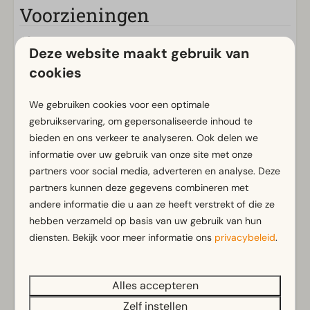
Voorzieningen
Algemeen
Deze website maakt gebruik van
Gratis Wifi
cookies
Parkeergelegenheid centraal
Vuurwerkvrij
We gebruiken cookies voor een optimale
gebruikservaring, om gepersonaliseerde inhoud te
Badkamer
bieden en ons verkeer te analyseren. Ook delen we
informatie over uw gebruik van onze site met onze
Badkamer(s) beneden: 1
partners voor social media, adverteren en analyse. Deze
Douche(cabine)
Toon meer ↓
partners kunnen deze gegevens combineren met
Toilet(ten) in badkamer(s): 1
andere informatie die u aan ze heeft verstrekt of die ze
hebben verzameld op basis van uw gebruik van hun
Buiten
diensten. Bekijk voor meer informatie ons
privacybeleid
.
Parasol
Terras
Alles accepteren
Tuin
Energielabel(s)
Zelf instellen
Tuinset